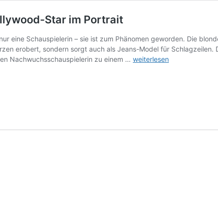
lywood-Star im Portrait
nur eine Schauspielerin – sie ist zum Phänomen geworden. Die blond
Herzen erobert, sondern sorgt auch als Jeans-Model für Schlagzeilen.
Sydney
ten Nachwuchsschauspielerin zu einem …
weiterlesen
Sweeney
–
Jeans-
Model
und
Hollywood-
Star
im
Portrait