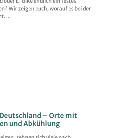
d oder E-Bike endlich ein festes
n? Wir zeigen euch, worauf es bei der
mt.
 Deutschland – Orte mit
ten und Abkühlung
igen, sehnen sich viele nach