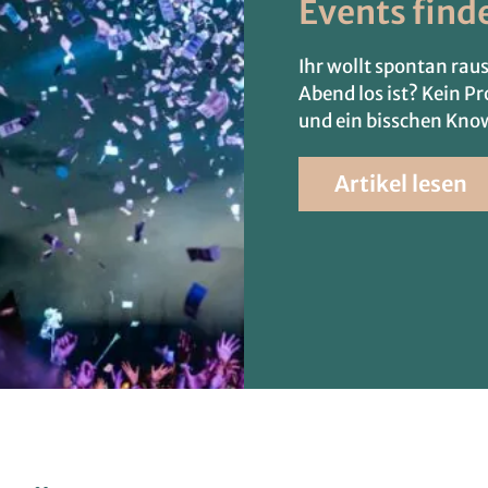
Events find
Ihr wollt spontan raus
Abend los ist? Kein Pr
und ein bisschen Kno
Artikel lesen