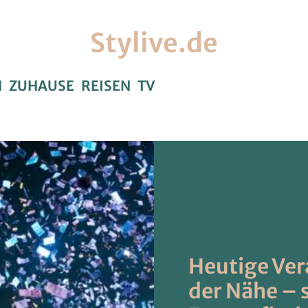
Stylive.de
H
ZUHAUSE
REISEN
TV
Heutige Ver
der Nähe – 