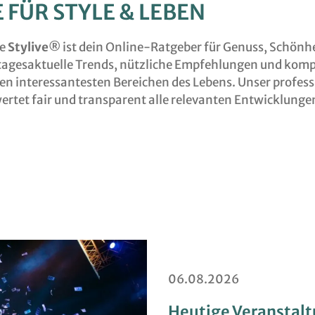
 FÜR STYLE & LEBEN
de
Stylive®
ist dein Online-Ratgeber für Genuss, Schönhe
r tagesaktuelle Trends, nützliche Empfehlungen und kom
n interessantesten Bereichen des Lebens. Unser profess
rtet fair und transparent alle relevanten Entwicklunge
06.08.2026
Heutige Veranstalt