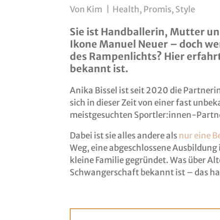
Von
Kim
|
Health
,
Promis
,
Style
Sie ist Handballerin, Mutter un
Ikone Manuel Neuer – doch wer 
des Rampenlichts? Hier erfahrt 
bekannt ist.
Anika Bissel ist seit 2020 die Partne
sich in dieser Zeit von einer fast unb
meistgesuchten Sportler:innen-Partn
Dabei ist sie alles andere als
nur eine B
Weg, eine abgeschlossene Ausbildung
kleine Familie gegründet. Was über Alte
Schwangerschaft bekannt ist – das ha