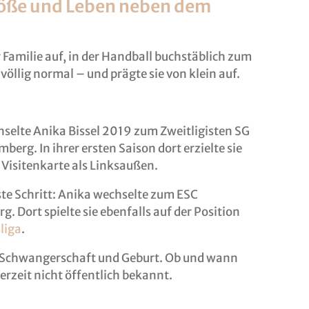
Größe und Leben neben dem
 Familie auf, in der Handball buchstäblich zum
 völlig normal – und prägte sie von klein auf.
hselte Anika Bissel 2019 zum Zweitligisten SG
g. In ihrer ersten Saison dort erzielte sie
Visitenkarte als Linksaußen.
ste Schritt: Anika wechselte zum ESC
 Dort spielte sie ebenfalls auf der Position
liga
.
um Schwangerschaft und Geburt. Ob und wann
derzeit nicht öffentlich bekannt.