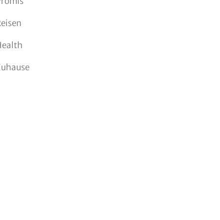
Promis
eisen
Health
Zuhause