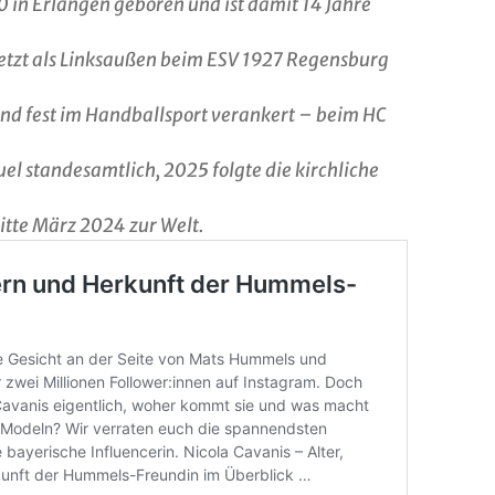
0 in Erlangen geboren und ist damit 14 Jahre
uletzt als Linksaußen beim ESV 1927 Regensburg
 sind fest im Handballsport verankert – beim HC
l standesamtlich, 2025 folgte die kirchliche
tte März 2024 zur Welt.