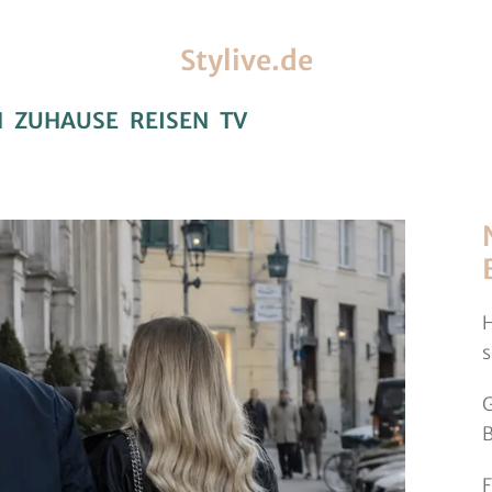
Stylive.de
H
ZUHAUSE
REISEN
TV
H
s
G
B
F