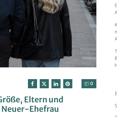
E
K
m
T
B
N
0⁣
 Größe, Eltern und
S
r Neuer-Ehefrau