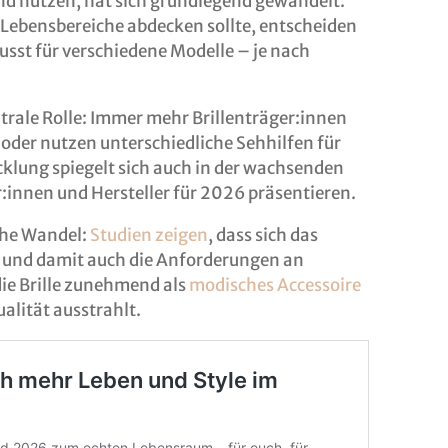
nd nutzen, hat sich grundlegend gewandelt.
e Lebensbereiche abdecken sollte, entscheiden
st für verschiedene Modelle – je nach
entrale Rolle: Immer mehr Brillenträger:innen
n oder nutzen unterschiedliche Sehhilfen für
cklung spiegelt sich auch in der wachsenden
er:innen und Hersteller für 2026 präsentieren.
iche Wandel:
Studien zeigen
, dass sich das
 und damit auch die Anforderungen an
die Brille zunehmend als
modisches Accessoire
alität ausstrahlt.