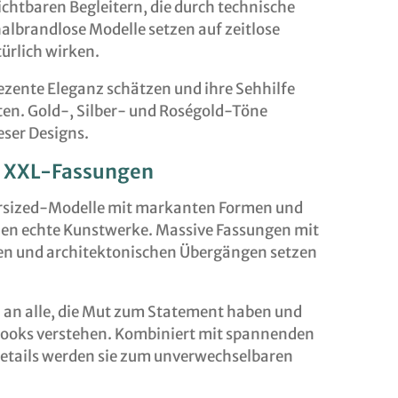
ichtbaren Begleitern, die durch technische
albrandlose Modelle setzen auf zeitlose
türlich wirken.
e dezente Eleganz schätzen und ihre Sehhilfe
ten. Gold-, Silber- und Roségold-Töne
eser Designs.
d XXL-Fassungen
rsized-Modelle mit markanten Formen und
len echte Kunstwerke. Massive Fassungen mit
en und architektonischen Übergängen setzen
h an alle, die Mut zum Statement haben und
s Looks verstehen. Kombiniert mit spannenden
etails werden sie zum unverwechselbaren