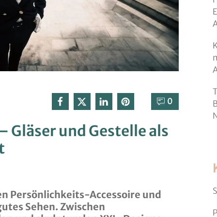
E
K
m
T
0⁣
B
N
 Gläser und Gestelle als
t
S
n Persönlichkeits-Accessoire und
gutes Sehen. Zwischen