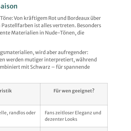
Saison
Töne: Von kräftigem Rot und Bordeaux über
Pastellfarben ist alles vertreten. Besonders
rente Materialien in Nude-Tönen, die
ngsmaterialien, wird aber aufregender:
n werden mutiger interpretiert, während
ombiniert mit Schwarz – für spannende
ristik
Für wen geeignet?
lle, randlos oder
Fans zeitloser Eleganz und
dezenter Looks