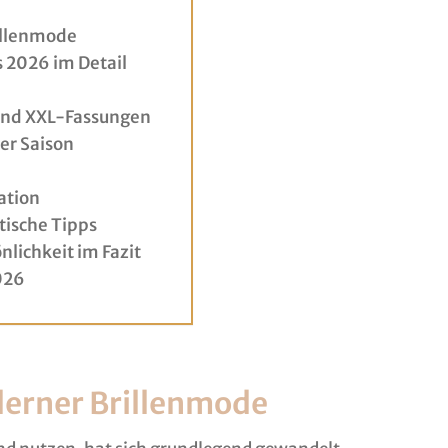
illenmode
s 2026 im Detail
und XXL-Fassungen
er Saison
ation
tische Tipps
nlichkeit im Fazit
026
erner Brillenmode