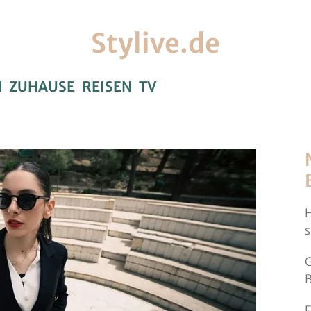
Stylive.de
H
ZUHAUSE
REISEN
TV
H
s
G
B
F