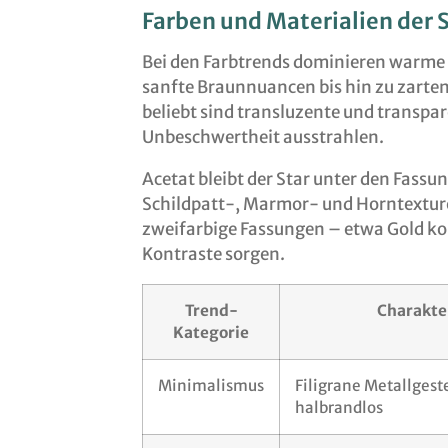
Farben und Materialien der 
Bei den Farbtrends dominieren warme 
sanfte Braunnuancen bis hin zu zarten 
beliebt sind transluzente und transpa
Unbeschwertheit ausstrahlen.
Acetat bleibt der Star unter den Fassu
Schildpatt-, Marmor- und Horntexture
zweifarbige Fassungen – etwa Gold k
Kontraste sorgen.
Trend-
Charakte
Kategorie
Minimalismus
Filigrane Metallgeste
halbrandlos