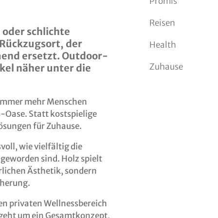
Promis
Reisen
 oder schlichte
 Rückzugsort, der
Health
end ersetzt. Outdoor-
Zuhause
kel näher unter die
d immer mehr Menschen
-Oase. Statt kostspielige
Lösungen für Zuhause.
oll, wie vielfältig die
eworden sind. Holz spielt
rlichen Ästhetik, sondern
cherung.
en privaten Wellnessbereich
s geht um ein Gesamtkonzept,