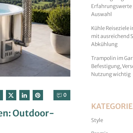
Erfahrungswerte f
Auswahl
Kühle Reiseziele 
mit ausreichend 
Abkühlung
Trampolin im Gart
Befestigung, Ver
Nutzung wichtig
0⁣
KATEGORI
en: Outdoor-
Style