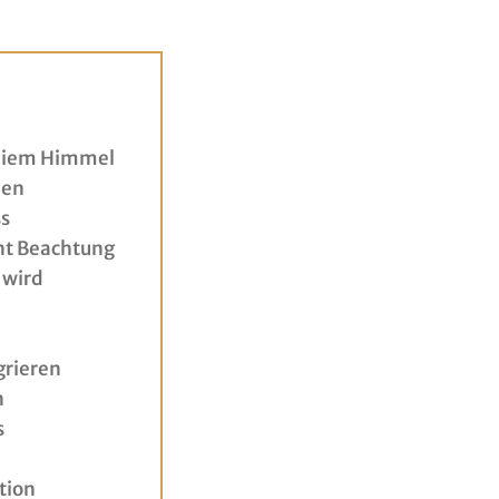
reiem Himmel
den
ss
nt Beachtung
 wird
grieren
n
s
tion