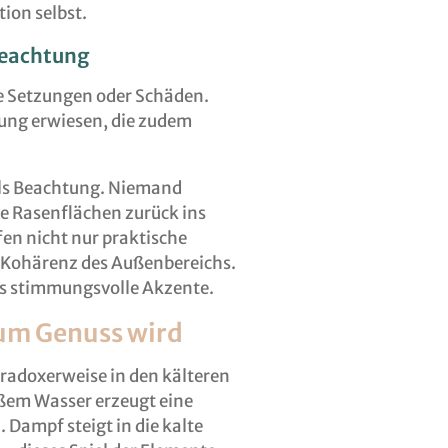
ion selbst.
Beachtung
e Setzungen oder Schäden.
sung erwiesen, die zudem
lls Beachtung. Niemand
 Rasenflächen zurück ins
fen nicht nur praktische
e Kohärenz des Außenbereichs.
ds stimmungsvolle Akzente.
um Genuss wird
aradoxerweise in den kälteren
ißem Wasser erzeugt eine
 Dampf steigt in die kalte