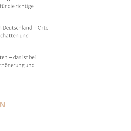
ür die richtige
in Deutschland – Orte
Schatten und
en – das ist bei
schönerung und
EN