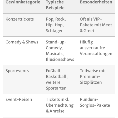
Gewinnkategorie
Typische
Besonderheiten
Beispiele
Konzerttickets
Pop, Rock,
Oft als VIP-
Hip-Hop,
Pakete mit Meet
Schlager
& Greet
Comedy & Shows
Stand-up-
Häufig
Comedy,
ausverkaufte
Musicals,
Veranstaltungen
Illusionsshows
Sportevents
Fußball,
Teilweise mit
Basketball,
Premium-
weitere
Sitzplätzen
Sportarten
Event-Reisen
Tickets inkl.
Rundum-
Übernachtung
Sorglos-Pakete
& Anreise