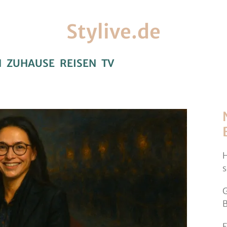
Stylive.de
H
ZUHAUSE
REISEN
TV
H
s
G
B
F