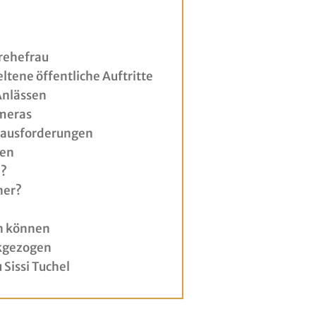
erehefrau
eltene öffentliche Auftritte
Anlässen
ameras
rausforderungen
ben
e?
ner?
en können
ückgezogen
 Sissi Tuchel