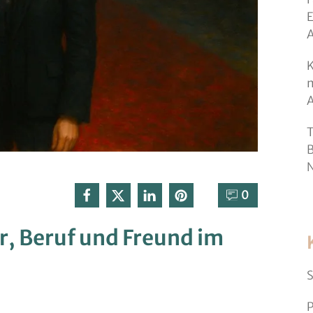
E
K
m
T
B
N
0⁣
ter, Beruf und Freund im
S