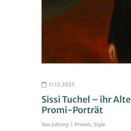
11.12.2025
Sissi Tuchel – ihr Al
Promi-Porträt
Von
Johnny
|
Promis
,
Style