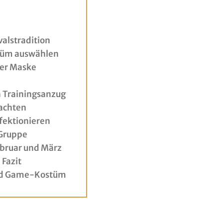
alstradition
stüm auswählen
her Maske
n Trainingsanzug
eachten
fektionieren
Gruppe
ebruar und März
Fazit
uid Game-Kostüm