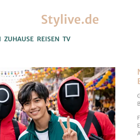
Stylive.de
H
ZUHAUSE
REISEN
TV
G
B
F
E