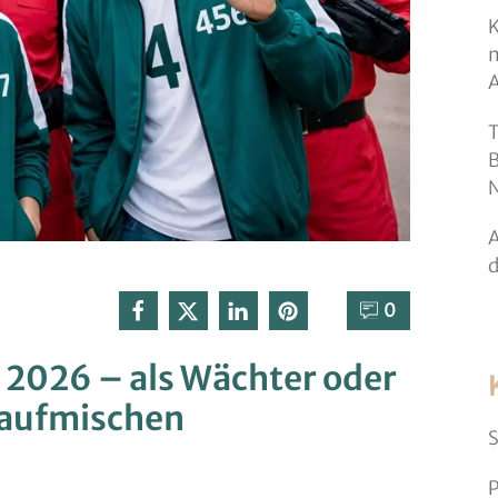
K
m
T
B
N
A
d
0⁣
2026 – als Wächter oder
 aufmischen
S