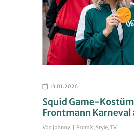
13.01.2026
Squid Game-Kostüm 
Frontmann Karneval
Von
Johnny
|
Promis
,
Style
,
TV